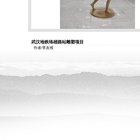
武汉地铁珞雄路站雕塑项目
作者/李友维