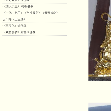
·《水月观音》铜佛像
·《四大天王》 铸铜佛像
·《一佛二弟子》《文殊菩萨》《普贤菩萨》
·云门寺《三宝佛》
·《三宝佛》铜佛像
·《观音菩萨》贴金铜佛像