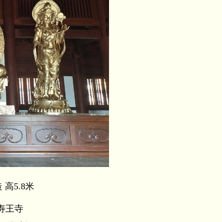
高5.8米
寿王寺