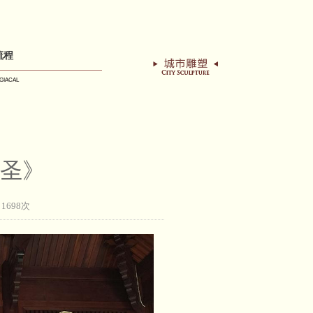
流程
GIACAL
圣》
：1698次