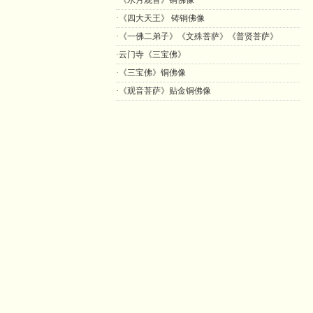
·《水月观音》铜佛像
·《四大天王》 铸铜佛像
·《一佛二弟子》《文殊菩萨》《普贤菩萨》
·云门寺《三宝佛》
·《三宝佛》铜佛像
·《观音菩萨》贴金铜佛像