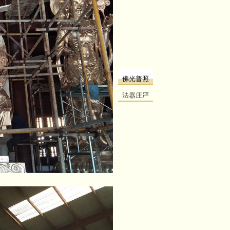
佛光普照
法器庄严