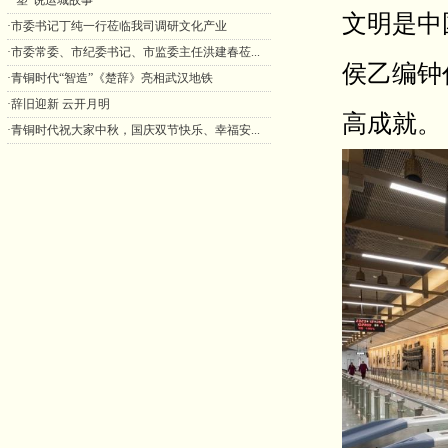
·“塑”说运城故事
文明是中
·市委书记丁纯一行莅临我司调研文化产业
·市委常委、市纪委书记、市监委主任洪建春莅...
侯乙编钟
·青铜时代“智造”《楚辞》亮相武汉地铁
·辞旧迎新 云开月明
高成就。
·青铜时代祝大家中秋，国庆双节快乐、幸福安...