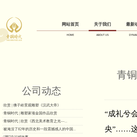
网站首页
关于我们
最新
HOME
ABOUT US
DYNAM
青铜
公司动态
·欣赏 | 佛子岭景观雕塑《汉武大帝》
“成礼兮
·青铜时代 | 雕塑家项金国作品欣赏
·青铜时代 | 欣赏《西北美术教育之光—...
央”……
·被淹没了82年的历史和一段震撼感人的中国...